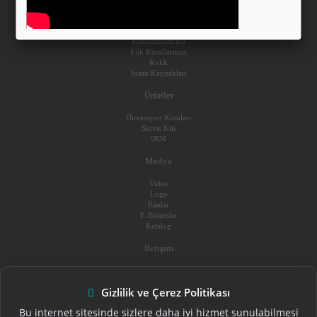
Üretim
Kalite
Satış Pazarlama
Konumlandırma
Etik Kurallarımız
Kvkk
İnsan Kaynakları
Ürünler
Direksiyon Kutuları
Servis Kiti
OEM
Medya
Video
Logo
İlanlar
E-Bültenler
Katalog
İletişim
Fabrika
Bayiler
Gizlilik ve Çerez Politikası
Bu internet sitesinde sizlere daha iyi hizmet sunulabilmesi